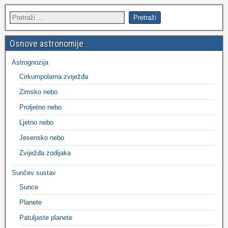
Osnove astronomije
Astrognozija
Cirkumpolarna zviježđa
Zimsko nebo
Proljetno nebo
Ljetno nebo
Jesensko nebo
Zviježđa zodijaka
Sunčev sustav
Sunce
Planete
Patuljaste planete