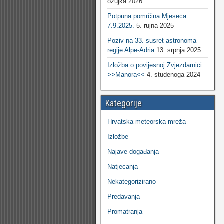
ožujka 2026
Potpuna pomrčina Mjeseca
7.9.2025.
5. rujna 2025
Poziv na 33. susret astronoma
regije Alpe-Adria
13. srpnja 2025
Izložba o povijesnoj Zvjezdarnici
>>Manora<<
4. studenoga 2024
Kategorije
Hrvatska meteorska mreža
Izložbe
Najave događanja
Natjecanja
Nekategorizirano
Predavanja
Promatranja