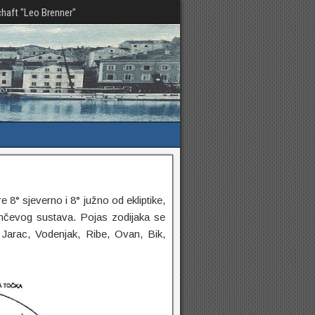
haft "Leo Brenner"
re 8° sjeverno i 8° južno od ekliptike,
unčevog sustava. Pojas zodijaka se
, Jarac, Vodenjak, Ribe, Ovan, Bik,