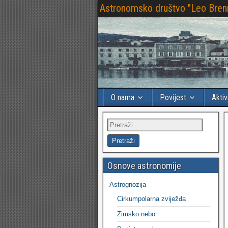
Astronomsko društvo "Leo Bren
O nama
Povijest
Aktiv
Osnove astronomije
Astrognozija
Cirkumpolarna zviježđa
Zimsko nebo