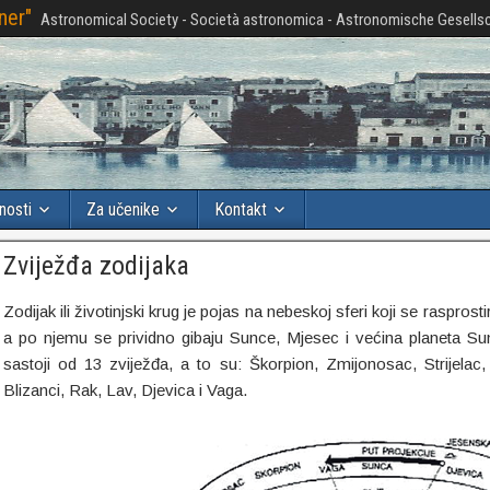
ner"
Astronomical Society - Società astronomica - Astronomische Gesellsc
nosti
Za učenike
Kontakt
Zviježđa zodijaka
Zodijak ili životinjski krug je pojas na nebeskoj sferi koji se rasprosti
a po njemu se prividno gibaju Sunce, Mjesec i većina planeta S
sastoji od 13 zviježđa, a to su: Škorpion, Zmijonosac, Strijelac
Blizanci, Rak, Lav, Djevica i Vaga.