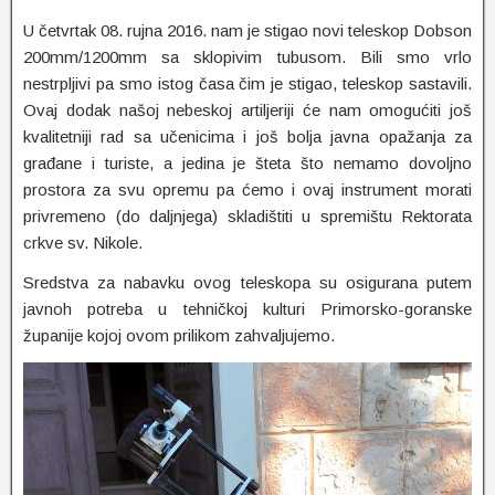
U četvrtak 08. rujna 2016. nam je stigao novi teleskop Dobson
200mm/1200mm sa sklopivim tubusom. Bili smo vrlo
nestrpljivi pa smo istog časa čim je stigao, teleskop sastavili.
Ovaj dodak našoj nebeskoj artiljeriji će nam omogućiti još
kvalitetniji rad sa učenicima i još bolja javna opažanja za
građane i turiste, a jedina je šteta što nemamo dovoljno
prostora za svu opremu pa ćemo i ovaj instrument morati
privremeno (do daljnjega) skladištiti u spremištu Rektorata
crkve sv. Nikole.
Sredstva za nabavku ovog teleskopa su osigurana putem
javnoh potreba u tehničkoj kulturi Primorsko-goranske
županije kojoj ovom prilikom zahvaljujemo.