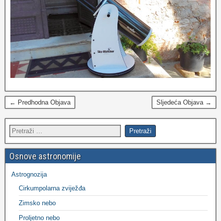
← Predhodna Objava
Sljedeća Objava →
Osnove astronomije
Astrognozija
Cirkumpolarna zviježđa
Zimsko nebo
Proljetno nebo