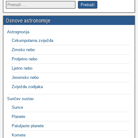
Osnove astronomije
Astrognozija
Cirkumpolarna zviježđa
Zimsko nebo
Proljetno nebo
Ljetno nebo
Jesensko nebo
Zviježđa zodijaka
Sunčev sustav
Sunce
Planete
Patuljaste planete
Komete