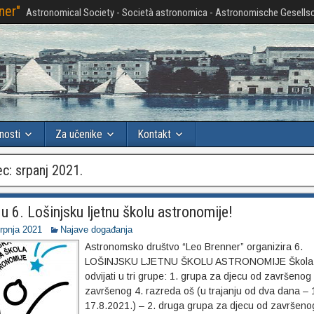
ner"
Astronomical Society - Società astronomica - Astronomische Gesellsc
nosti
Za učenike
Kontakt
ec:
srpanj 2021.
 u 6. Lošinjsku ljetnu školu astronomije!
srpnja 2021
Najave događanja
Astronomsko društvo “Leo Brenner” organizira 6.
LOŠINJSKU LJETNU ŠKOLU ASTRONOMIJE Škola 
odvijati u tri grupe: 1. grupa za djecu od završenog
završenog 4. razreda oš (u trajanju od dva dana – 
17.8.2021.) – 2. druga grupa za djecu od završeno