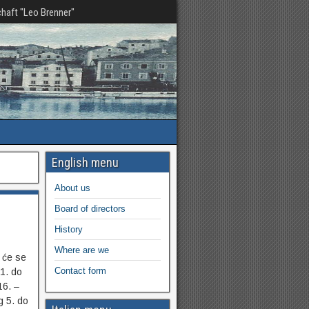
haft "Leo Brenner"
English menu
About us
Board of directors
History
Where are we
će se
Contact form
 1. do
16. –
g 5. do