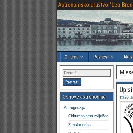
Astronomsko društvo "Leo Bren
O nama
Povijest
Aktiv
Mjes
Upisi
Osnove astronomije
28. 
Astrognozija
Cirkumpolarna zviježđa
Zimsko nebo