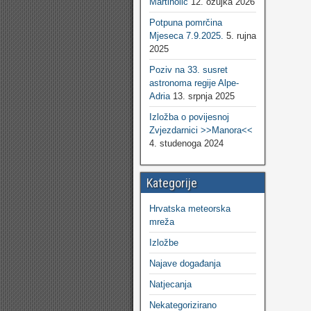
Martinolić
12. ožujka 2026
Potpuna pomrčina
Mjeseca 7.9.2025.
5. rujna
2025
Poziv na 33. susret
astronoma regije Alpe-
Adria
13. srpnja 2025
Izložba o povijesnoj
Zvjezdarnici >>Manora<<
4. studenoga 2024
Kategorije
Hrvatska meteorska
mreža
Izložbe
Najave događanja
Natjecanja
Nekategorizirano