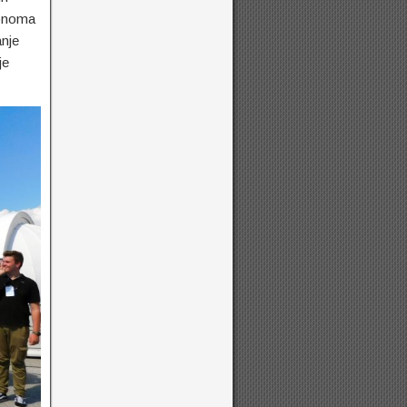
tronoma
anje
je