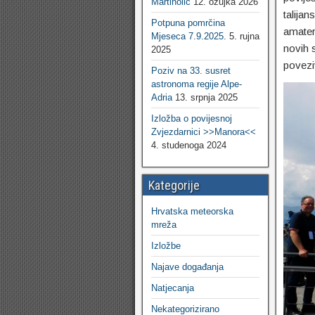
Martinolić
12. ožujka 2026
talijan
Potpuna pomrčina
amater
Mjeseca 7.9.2025.
5. rujna
novih s
2025
povezi
Poziv na 33. susret
astronoma regije Alpe-
Adria
13. srpnja 2025
Izložba o povijesnoj
Zvjezdarnici >>Manora<<
4. studenoga 2024
Kategorije
Hrvatska meteorska
mreža
Izložbe
Najave događanja
Natjecanja
Nekategorizirano