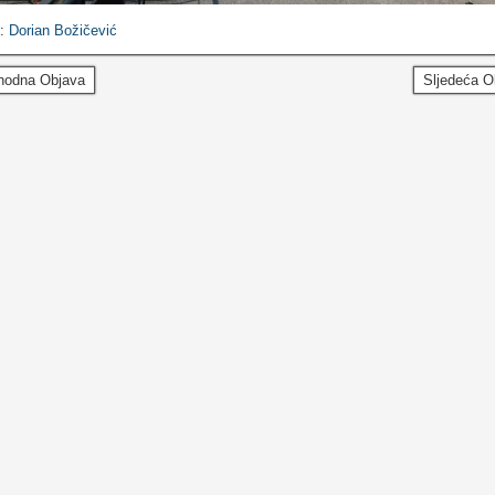
e:
Dorian Božičević
hodna Objava
Sljedeća 