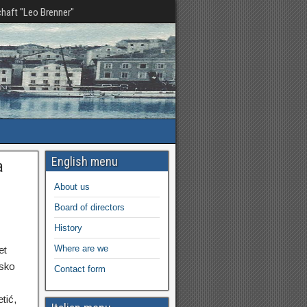
haft "Leo Brenner"
English menu
a
About us
Board of directors
History
Where are we
et
msko
Contact form
tić,