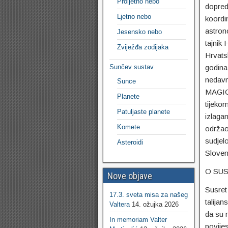
Proljetno nebo
dopred
Ljetno nebo
koordin
astron
Jesensko nebo
tajnik
Zviježđa zodijaka
Hrvats
Sunčev sustav
godina
nedavn
Sunce
MAGIC d
Planete
tijeko
Patuljaste planete
izlaga
Komete
održao
sudjel
Asteroidi
Sloven
O SU
Nove objave
Susret
17.3. sveta misa za našeg
talijan
Valtera
14. ožujka 2026
da su n
In memoriam Valter
povijes