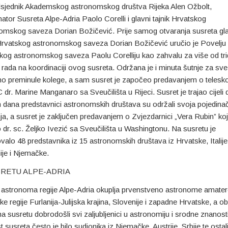
sjednik Akademskog astronomskog društva Rijeka Alen Ožbolt,
ator Susreta Alpe-Adria Paolo Corelli i glavni tajnik Hrvatskog
omskog saveza Dorian Božičević. Prije samog otvaranja susreta gl
 Hrvatskog astronomskog saveza Dorian Božičević uručio je Povelju
kog astronomskog saveza Paolu Corelliju kao zahvalu za više od tri
 rada na koordinaciji ovog susreta. Održana je i minuta šutnje za sve
o preminule kolege, a sam susret je započeo predavanjem o telesk
r. Marine Manganaro sa Sveučilišta u Rijeci. Susret je trajao cijeli 
m dana predstavnici astronomskih društava su održali svoja pojedina
nja, a susret je zaključen predavanjem o Zvjezdarnici „Vera Rubin” koj
 dr. sc. Željko Ivezić sa Sveučilišta u Washingtonu. Na susretu je
ovalo 48 predstavnika iz 15 astronomskih društava iz Hrvatske, Italije
ije i Njemačke.
SRETU ALPE-ADRIA
 astronoma regije Alpe-Adria okuplja prvenstveno astronome amater
ske regije Furlanija-Julijska krajina, Slovenije i zapadne Hrvatske, a 
a susretu dobrodošli svi zaljubljenici u astronomiju i srodne znanost
t susreta često je bilo sudionika iz Njemačke, Austrije, Srbije te ostal