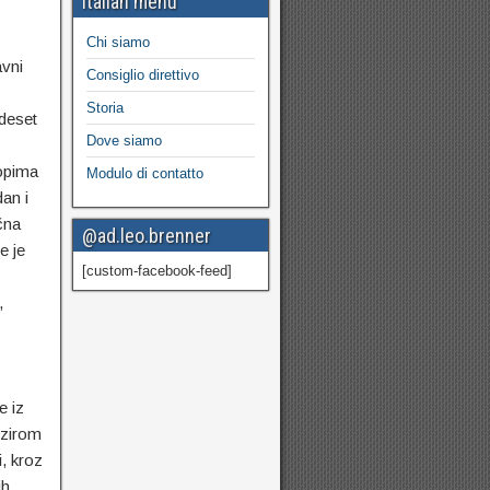
Italian menu
Chi siamo
avni
Consiglio direttivo
Storia
deset
Dove siamo
opima
Modulo di contatto
dan i
čna
@ad.leo.brenner
e je
[custom-facebook-feed]
,
e iz
obzirom
i, kroz
ih