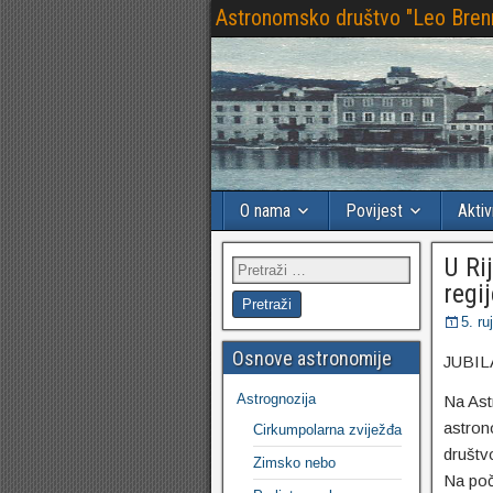
Astronomsko društvo "Leo Bren
O nama
Povijest
Aktiv
U Ri
regi
5. ru
Osnove astronomije
JUBIL
Astrognozija
Na Ast
astron
Cirkumpolarna zviježđa
društv
Zimsko nebo
Na poč