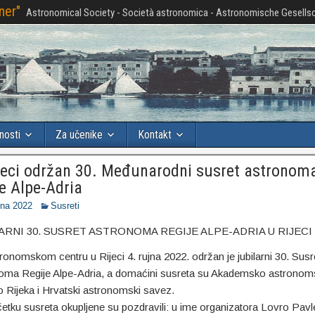
ner"
Astronomical Society - Società astronomica - Astronomische Gesellsc
nosti
Za učenike
Kontakt
jeci održan 30. Međunarodni susret astronom
je Alpe-Adria
jna 2022
Susreti
ARNI 30. SUSRET ASTRONOMA REGIJE ALPE-ADRIA U RIJECI
ronomskom centru u Rijeci 4. rujna 2022. održan je jubilarni 30. Susr
oma Regije Alpe-Adria, a domaćini susreta su Akademsko astrono
o Rijeka i Hrvatski astronomski savez.
etku susreta okupljene su pozdravili: u ime organizatora Lovro Pavle