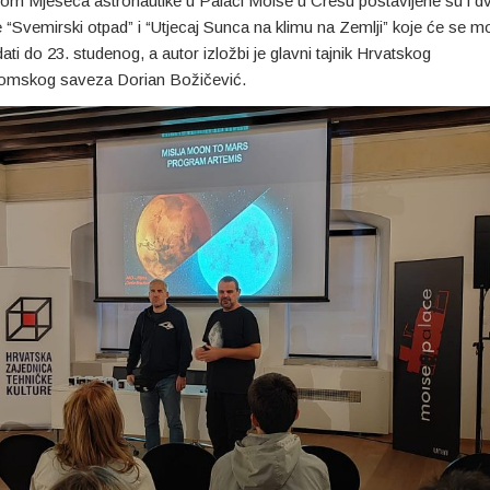
m Mjeseca astronautike u Palači Moise u Cresu postavljene su i dv
e “Svemirski otpad” i “Utjecaj Sunca na klimu na Zemlji” koje će se m
ati do 23. studenog, a autor izložbi je glavni tajnik Hrvatskog
omskog saveza Dorian Božičević.