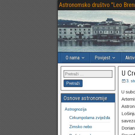
Astronomsko društvo "Leo Bren
O nama
Povijest
Aktiv
U Cr
3. s
U subo
Osnove astronomije
Artemi
Astron
Astrognozija
Lošinj
Cirkumpolarna zviježđa
saveza
Zimsko nebo
Dorian 