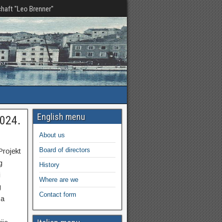
haft "Leo Brenner"
English menu
2024.
About us
Board of directors
Projekt
g
History
i
Where are we
g
Contact form
za