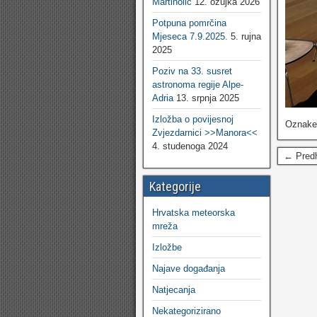
Martinolić
12. ožujka 2026
Potpuna pomrčina
Mjeseca 7.9.2025.
5. rujna
2025
Poziv na 33. susret
astronoma regije Alpe-
Adria
13. srpnja 2025
Izložba o povijesnoj
Oznak
Zvjezdarnici >>Manora<<
4. studenoga 2024
← Pred
Kategorije
Hrvatska meteorska
mreža
Izložbe
Najave događanja
Natjecanja
Nekategorizirano