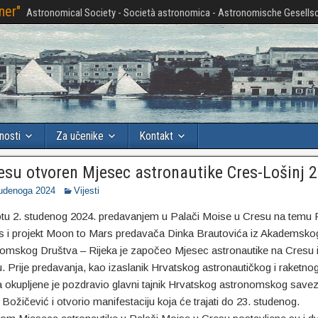
ner"
Astronomical Society - Società astronomica - Astronomische Gesellsc
nosti
Za učenike
Kontakt
esu otvoren Mjesec astronautike Cres-Lošinj 
tudenoga 2024
Vijesti
tu 2. studenog 2024. predavanjem u Palači Moise u Cresu na temu 
s i projekt Moon to Mars predavača Dinka Brautovića iz Akademsko
omskog Društva – Rijeka je započeo Mjesec astronautike na Cresu 
u. Prije predavanja, kao izaslanik Hrvatskog astronautičkog i raketno
 okupljene je pozdravio glavni tajnik Hrvatskog astronomskog save
Božičević i otvorio manifestaciju koja će trajati do 23. studenog.