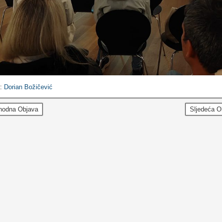
e:
Dorian Božičević
hodna Objava
Sljedeća 