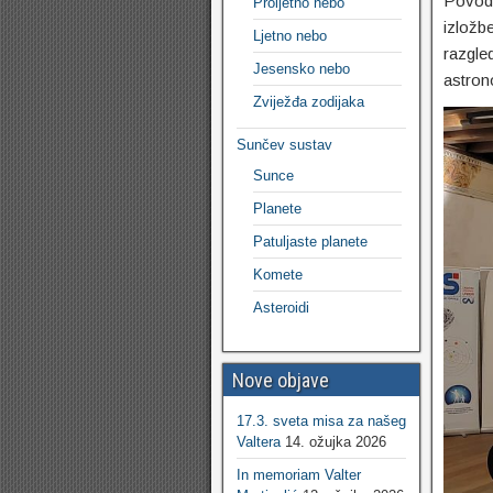
Povodo
Proljetno nebo
izložb
Ljetno nebo
razgled
Jesensko nebo
astron
Zviježđa zodijaka
Sunčev sustav
Sunce
Planete
Patuljaste planete
Komete
Asteroidi
Nove objave
17.3. sveta misa za našeg
Valtera
14. ožujka 2026
In memoriam Valter