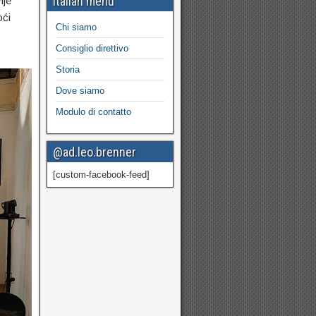
Italian menu
ije
oći
Chi siamo
Consiglio direttivo
Storia
Dove siamo
Modulo di contatto
@ad.leo.brenner
[custom-facebook-feed]