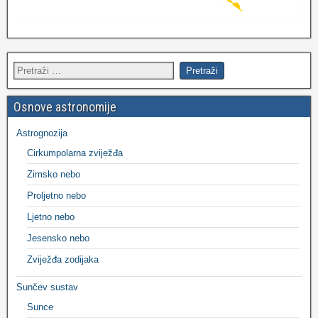
Osnove astronomije
Astrognozija
Cirkumpolarna zviježđa
Zimsko nebo
Proljetno nebo
Ljetno nebo
Jesensko nebo
Zviježđa zodijaka
Sunčev sustav
Sunce