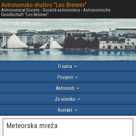
Astronomsko društvo "Leo Brenner"
Astronomical Society - Società astronomica - Astronomische
Gesellschaft "Leo Brenner"
O nama
Povijest
Aktivnosti
Za učenike
Kontakt
Meteorska mreža