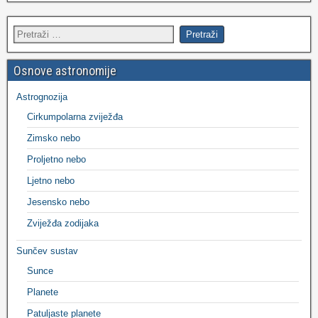
Osnove astronomije
Astrognozija
Cirkumpolarna zviježđa
Zimsko nebo
Proljetno nebo
Ljetno nebo
Jesensko nebo
Zviježđa zodijaka
Sunčev sustav
Sunce
Planete
Patuljaste planete