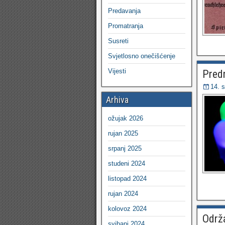
Predavanja
Promatranja
Susreti
Svjetlosno onečišćenje
Vijesti
Predn
14. 
Arhiva
ožujak 2026
rujan 2025
srpanj 2025
studeni 2024
listopad 2024
rujan 2024
kolovoz 2024
Održa
svibanj 2024