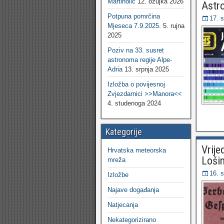
Martinolić
12. ožujka 2026
Astr
Potpuna pomrčina
17. 
Mjeseca 7.9.2025.
5. rujna
2025
Poziv na 33. susret
astronoma regije Alpe-
Adria
13. srpnja 2025
Izložba o povijesnoj
Zvjezdarnici >>Manora<<
4. studenoga 2024
Kategorije
Vrije
Hrvatska meteorska
Lošin
mreža
16. 
Izložbe
Najave događanja
Natjecanja
Nekategorizirano