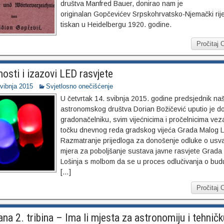
društva Manfred Bauer, donirao nam je
originalan Gopčevićev Srpskohrvatsko-Njemački rij
tiskan u Heidelbergu 1920. godine.
Pročitaj 
osti i izazovi LED rasvjete
svibnja 2015
Svjetlosno onečišćenje
U četvrtak 14. svibnja 2015. godine predsjednik na
astronomskog društva Dorian Božičević uputio je d
gradonačelniku, svim vijećnicima i pročelnicima ve
točku dnevnog reda gradskog vijeća Grada Malog L
Razmatranje prijedloga za donošenje odluke o usva
mjera za poboljšanje sustava javne rasvjete Grada
Lošinja s molbom da se u proces odlučivanja o bud
[…]
Pročitaj 
na 2. tribina – Ima li mjesta za astronomiju i tehničk