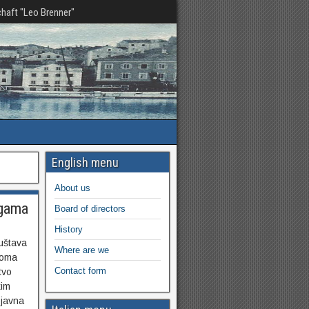
haft "Leo Brenner"
English menu
About us
egama
Board of directors
History
uštava
Where are we
noma
Contact form
tvo
kim
 javna