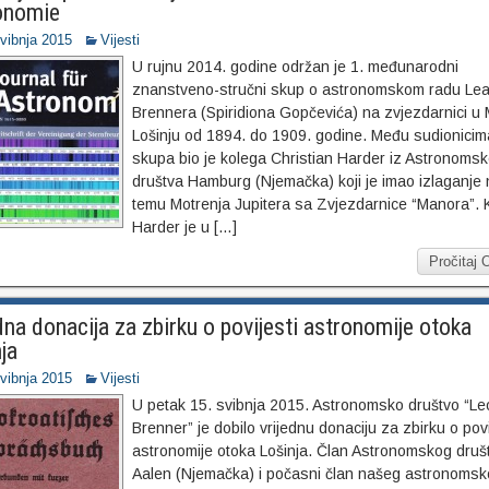
onomie
svibnja 2015
Vijesti
U rujnu 2014. godine održan je 1. međunarodni
znanstveno-stručni skup o astronomskom radu Le
Brennera (Spiridiona Gopčevića) na zvjezdarnici u
Lošinju od 1894. do 1909. godine. Među sudionicim
skupa bio je kolega Christian Harder iz Astronoms
društva Hamburg (Njemačka) koji je imao izlaganje 
temu Motrenja Jupitera sa Zvjezdarnice “Manora”. 
Harder je u […]
Pročitaj 
dna donacija za zbirku o povijesti astronomije otoka
ja
svibnja 2015
Vijesti
U petak 15. svibnja 2015. Astronomsko društvo “Le
Brenner” je dobilo vrijednu donaciju za zbirku o povi
astronomije otoka Lošinja. Član Astronomskog druš
Aalen (Njemačka) i počasni član našeg astronoms