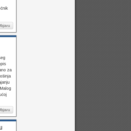
ečnik
Objavu
šeg
opis
zano za
ošinja
janju
 Malog
ućoj
Objavu
u