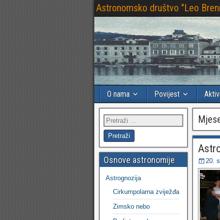
Astronomsko društvo "Leo Bren
O nama
Povijest
Aktiv
Mjes
Astro
Osnove astronomije
20. 
Astrognozija
Cirkumpolarna zviježđa
Zimsko nebo