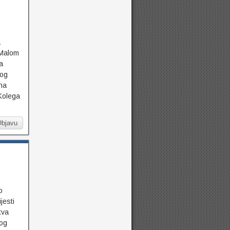
a
 Malom
a
kog
na
Kolega
Objavu
o
jesti
tva
kog