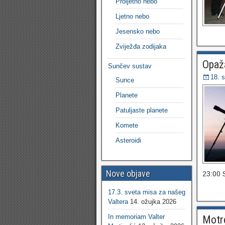
Proljetno nebo
Ljetno nebo
Jesensko nebo
Zviježđa zodijaka
Opaža
Sunčev sustav
18. 
Sunce
Planete
Patuljaste planete
Komete
Asteroidi
Nove objave
23:00
17.3. sveta misa za našeg
Valtera
14. ožujka 2026
In memoriam Valter
Motre