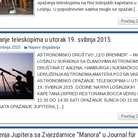
opažanja teleskopima na Rivi lošinjskih kapetana 
Lošinju. U popodnevnim satima moglo se opažati [
Pročitaj 
nje teleskopima u utorak 19. svibnja 2015.
svibnja 2015
Najave događanja
ASTRONOMSKO DRUŠTVO „LEO BRENNER“ – MA
LOŠINJ U SURADNJI SA ČLANOVIMA ASTRONOM
DRUŠTAVA IZ AALENA, HAMBURGA I NJEMAČKO
UDRUŽENJA ASTRONOMA AMATERA POZIVA VAS
ASTRONOMSKO OPAŽANJE TELESKOPIMA U U
19. SVIBNJA 2015. GODINE NA RIVI LOŠINJSKIH
KAPETANA (ISPRED RESTORANA BOCCA VERA)
12:30 DO 14:30 SATI OPAŽANJE SUNCA OD 21:0
 SATA OPAŽANJE JUPITERA, […]
Pročitaj 
nja Jupitera sa Zvjezdarnice “Manora” u Journal für