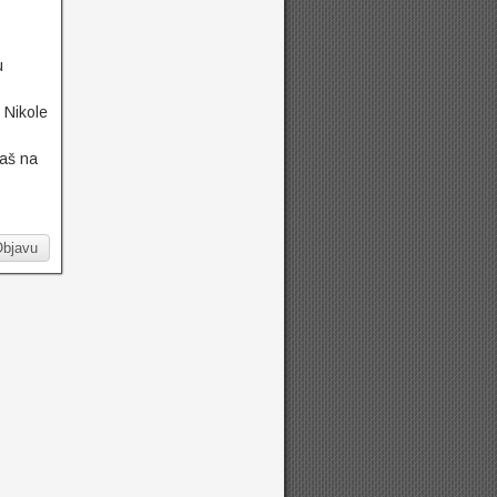
u
 Nikole
baš na
Objavu