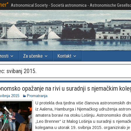
ner"
Astronomical Society - Società astronomica - Astronomische Gesellsc
nosti
Za učenike
Kontakt
ec:
svibanj 2015.
nomsko opažanje na rivi u suradnji s njemačkim kol
svibnja 2015
Promatranja
U protekla dva tjedna više članova astronomskih dr
iz Aalena, Hamburga i Njemačkog udruženja astro
amatera boravi na otoku Lošinju. Astronomsko druš
„Leo Brenner“ iz Malog Lošinja u suradnji s njemač
kolegama u utorak 19. svibnja 2015. organiziralo je