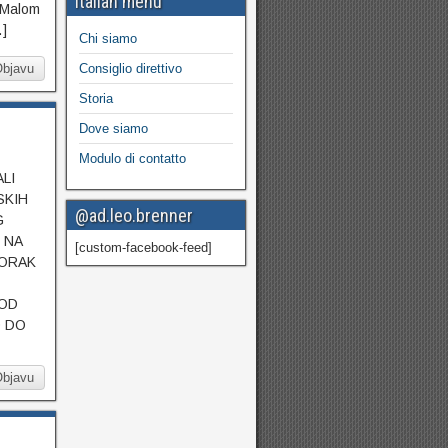
Italian menu
u Malom
…]
Chi siamo
Objavu
Consiglio direttivo
Storia
Dove siamo
Modulo di contatto
LI
SKIH
@ad.leo.brenner
G
 NA
[custom-facebook-feed]
TORAK
 OD
0 DO
Objavu