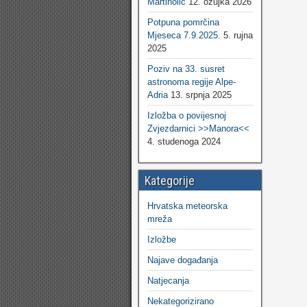
Martinolić
12. ožujka 2026
Potpuna pomrčina
Mjeseca 7.9.2025.
5. rujna
2025
Poziv na 33. susret
astronoma regije Alpe-
Adria
13. srpnja 2025
Izložba o povijesnoj
Zvjezdarnici >>Manora<<
4. studenoga 2024
Kategorije
Hrvatska meteorska
mreža
Izložbe
Najave događanja
Natjecanja
Nekategorizirano