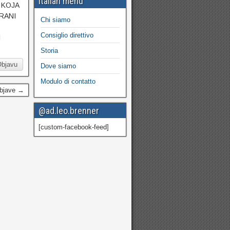
Italian menu
 KOJA
ORANI
Chi siamo
Consiglio direttivo
I
Storia
Objavu
Dove siamo
Modulo di contatto
Objave →
@ad.leo.brenner
[custom-facebook-feed]