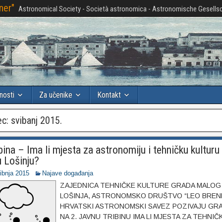
ner"
Astronomical Society - Società astronomica - Astronomische Gesellsc
nosti
Za učenike
Kontakt
ec:
svibanj 2015.
ibina – Ima li mjesta za astronomiju i tehničku kulturu
 Lošinju?
vibnja 2015
Najave događanja
ZAJEDNICA TEHNIČKE KULTURE GRADA MALOG
LOŠINJA, ASTRONOMSKO DRUŠTVO “LEO BRENN
HRVATSKI ASTRONOMSKI SAVEZ POZIVAJU GR
NA 2. JAVNU TRIBINU IMA LI MJESTA ZA TEHNIČ