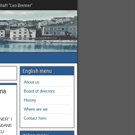
haft "Leo Brenner"
English menu
About us
 na
Board of directors
History
Where are we
Contact form
ER” I
AĐANE
KU