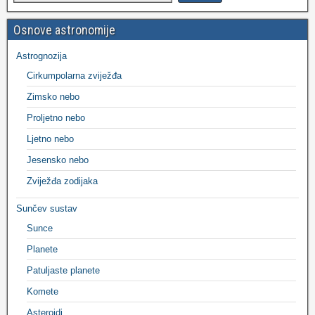
Osnove astronomije
Astrognozija
Cirkumpolarna zviježđa
Zimsko nebo
Proljetno nebo
Ljetno nebo
Jesensko nebo
Zviježđa zodijaka
Sunčev sustav
Sunce
Planete
Patuljaste planete
Komete
Asteroidi