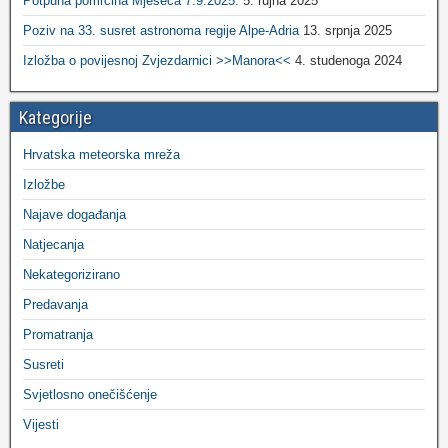
Potpuna pomrčina Mjeseca 7.9.2025.
5. rujna 2025
Poziv na 33. susret astronoma regije Alpe-Adria
13. srpnja 2025
Izložba o povijesnoj Zvjezdarnici >>Manora<<
4. studenoga 2024
Kategorije
Hrvatska meteorska mreža
Izložbe
Najave događanja
Natjecanja
Nekategorizirano
Predavanja
Promatranja
Susreti
Svjetlosno onečišćenje
Vijesti