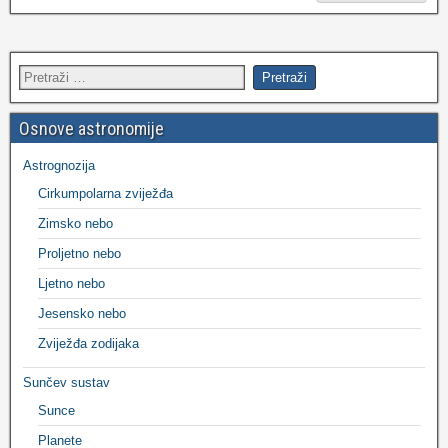
Osnove astronomije
Astrognozija
Cirkumpolarna zviježđa
Zimsko nebo
Proljetno nebo
Ljetno nebo
Jesensko nebo
Zviježđa zodijaka
Sunčev sustav
Sunce
Planete